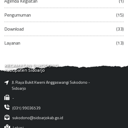
Agenda Kegiatan
(1)
Pengumuman
(15)
Download
(33)
Layanan
(13)
KECAMATAN SUKODONO
Kabupaten Sidoarjo
Jl. Raya Bukit Kweni Anggaswangi Sukodono -
Sidoarjo
-
(031) 99036539
sukodono@sidoarjokab.go.id
Lokasi