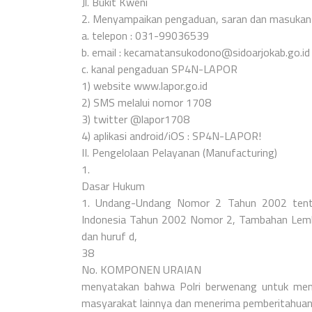
Jl. Bukit Kweni
2. Menyampaikan pengaduan, saran dan masukan l
a. telepon : 031-99036539
b. email : kecamatansukodono@sidoarjokab.go.id
c. kanal pengaduan SP4N-LAPOR
1) website www.lapor.go.id
2) SMS melalui nomor 1708
3) twitter @lapor1708
4) aplikasi android/iOS : SP4N-LAPOR!
II. Pengelolaan Pelayanan (Manufacturing)
1.
Dasar Hukum
1. Undang-Undang Nomor 2 Tahun 2002 tentan
Indonesia Tahun 2002 Nomor 2, Tambahan Lemba
dan huruf d,
38
No. KOMPONEN URAIAN
menyatakan bahwa Polri berwenang untuk mem
masyarakat lainnya dan menerima pemberitahuan 