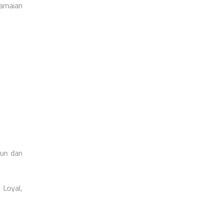
ramaian
tun dan
 Loyal,