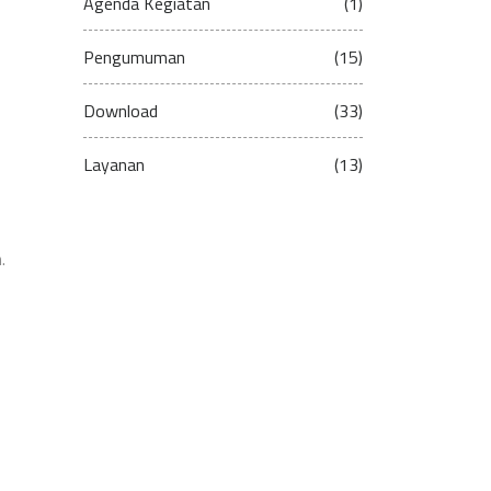
Agenda Kegiatan
(1)
Pengumuman
(15)
Download
(33)
Layanan
(13)
.