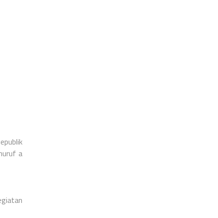
publik
huruf a
giatan