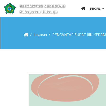
KECAMATAN SUKODONO
PROFIL
Kabupaten Sidoarjo
Layanan
PENGANTAR SURAT IJIN KERAM