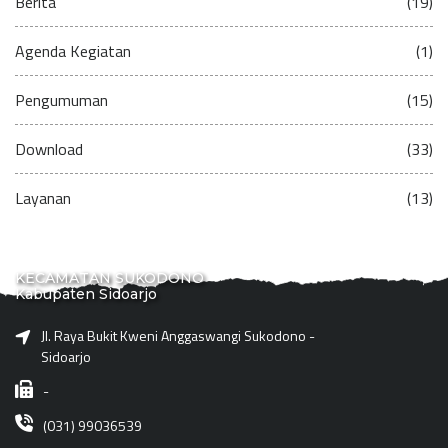
Berita
(19)
Agenda Kegiatan
(1)
Pengumuman
(15)
Download
(33)
Layanan
(13)
KECAMATAN SUKODONO
Kabupaten Sidoarjo
Jl. Raya Bukit Kweni Anggaswangi Sukodono -
Sidoarjo
-
(031) 99036539