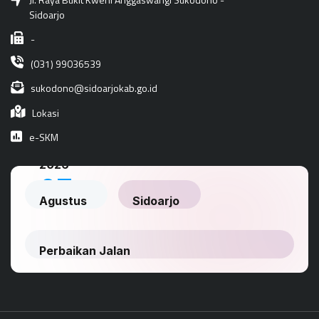
Sidoarjo
-
(031) 99036539
sukodono@sidoarjokab.go.id
Lokasi
e-SKM