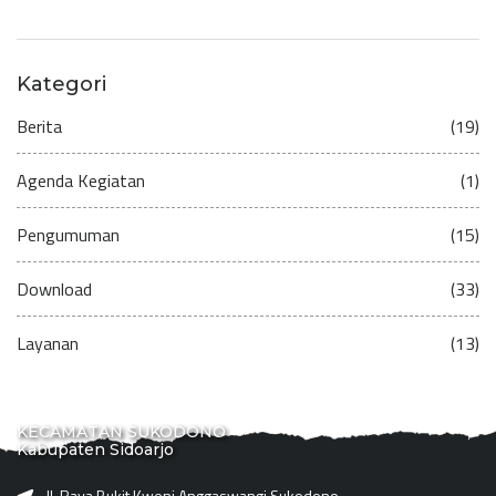
Kategori
Berita
(19)
Agenda Kegiatan
(1)
Pengumuman
(15)
Download
(33)
Layanan
(13)
KECAMATAN SUKODONO
Kabupaten Sidoarjo
Jl. Raya Bukit Kweni Anggaswangi Sukodono -