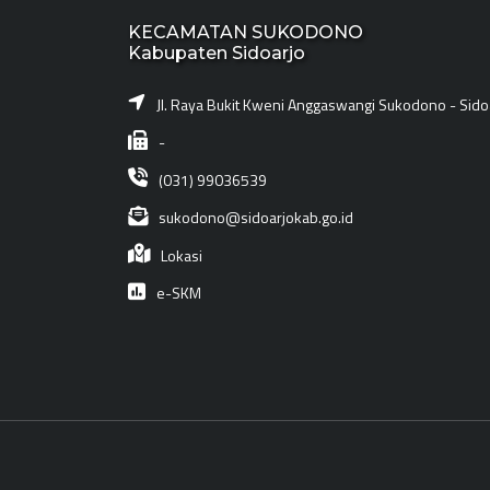
KECAMATAN SUKODONO
Kabupaten Sidoarjo
Jl. Raya Bukit Kweni Anggaswangi Sukodono - Sido
-
(031) 99036539
sukodono@sidoarjokab.go.id
Lokasi
e-SKM